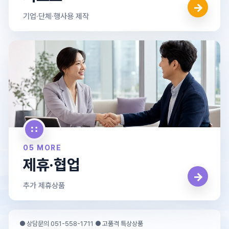
→
기업·단체·행사용 제작
05 MORE
제휴·협업
→
추가 제휴상품
● 상담문의 051-558-1711 ● 고품격 특상상품