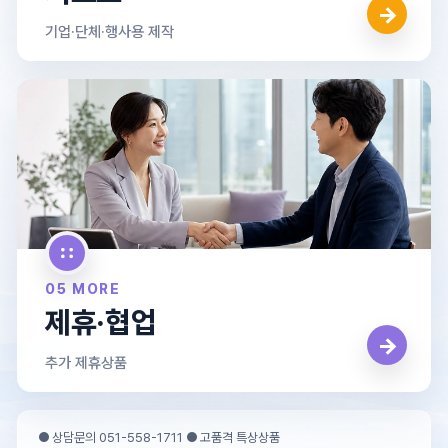
→
기업·단체·행사용 제작
05 MORE
제휴·협업
→
추가 제휴상품
● 상담문의 051-558-1711 ● 고품격 특상상품