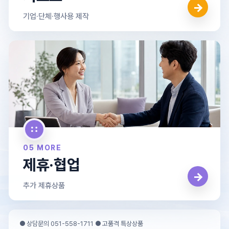
→
기업·단체·행사용 제작
05 MORE
제휴·협업
→
추가 제휴상품
● 상담문의 051-558-1711 ● 고품격 특상상품