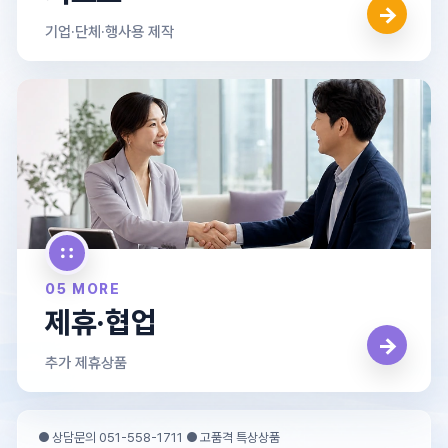
→
기업·단체·행사용 제작
05 MORE
제휴·협업
→
추가 제휴상품
● 상담문의 051-558-1711 ● 고품격 특상상품