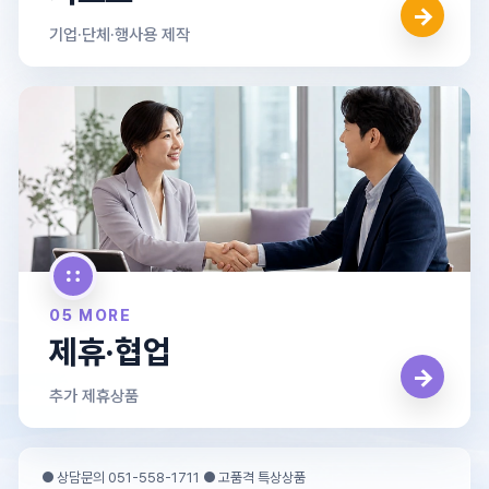
→
기업·단체·행사용 제작
05 MORE
제휴·협업
→
추가 제휴상품
● 상담문의 051-558-1711 ● 고품격 특상상품