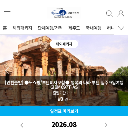
홈
해외패키지
단체여행/견적
제주도
국내여행
허니문
해외패키지
[인천출발] ●노쇼핑/부탄비자포함● 행복의 나라 부탄 일주 9일여행
GIBM697T-AS
출발기간 : - ~ -
₩0
원 ~
일정표 미리보기
2026.08