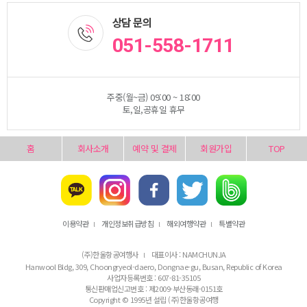
상담 문의
051-558-1711
주중(월~금) 09:00 ~ 18:00
토,일,공휴일 휴무
홈
회사소개
예약 및 결제
회원가입
TOP
이용약관
개인정보취급방침
해외여행약관
특별약관
l
l
l
(주)한울항공여행사
대표이사 : NAMCHUNJA
l
Hanwool Bldg, 309, Choongryeol-daero, Dongnae-gu, Busan, Republic of Korea
사업자등록번호 : 607-81-35105
통신판매업신고번호 : 제2009-부산동래-0151호
Copyright © 1995년 설립 (주)한울항공여행