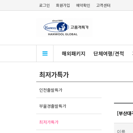
로그인
회원가입
예약확인
고객센터
해외패키지
단체여행/견적
최저가특가
인천출발특가
부울경출발특가
[부산대구
최저가특가
이름