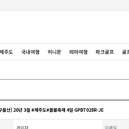
제주도
국내여행
허니문
테마여행
파크골프
골
울산] 20년 3월 #제주도#들불축제 4일 GPBT028R-JE
관리자
이메일