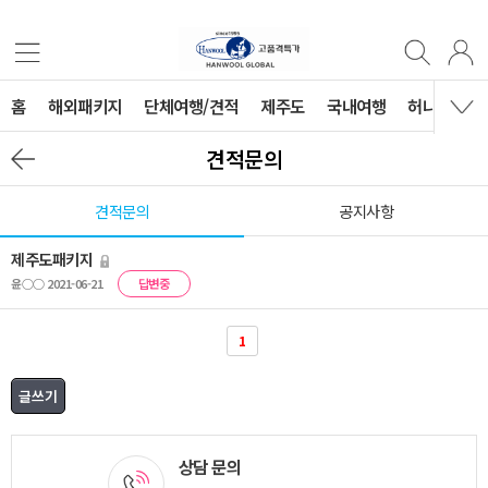
홈
해외패키지
단체여행/견적
제주도
국내여행
허니문
견적문의
견적문의
공지사항
제주도패키지
윤○○ 2021-06-21
답변중
1
상담 문의