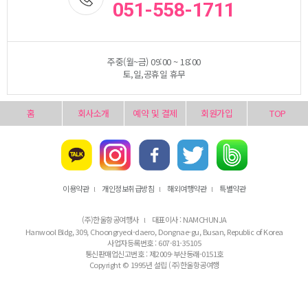
051-558-1711
주중(월~금) 09:00 ~ 18:00
토,일,공휴일 휴무
홈
회사소개
예약 및 결제
회원가입
TOP
이용약관
개인정보취급방침
해외여행약관
특별약관
l
l
l
(주)한울항공여행사
대표이사 : NAMCHUNJA
l
Hanwool Bldg, 309, Choongryeol-daero, Dongnae-gu, Busan, Republic of Korea
사업자등록번호 : 607-81-35105
통신판매업신고번호 : 제2009-부산동래-0151호
Copyright © 1995년 설립 (주)한울항공여행