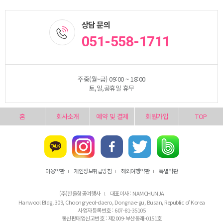
상담 문의
051-558-1711
주중(월~금) 09:00 ~ 18:00
토,일,공휴일 휴무
홈
회사소개
예약 및 결제
회원가입
TOP
이용약관
개인정보취급방침
해외여행약관
특별약관
l
l
l
(주)한울항공여행사
대표이사 : NAMCHUNJA
l
Hanwool Bldg, 309, Choongryeol-daero, Dongnae-gu, Busan, Republic of Korea
사업자등록번호 : 607-81-35105
통신판매업신고번호 : 제2009-부산동래-0151호