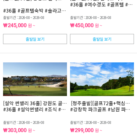
#36홀 #여수경도 #골프텔 #석
#36홀 #골프텔숙박 #솔라고 #충청도골프
출발기간 : 2026-08 ~ 2026-08
출발기간 : 2026-08 ~ 2026-08
₩245,000
원 ~
₩450,000
원 ~
출발일 보기
출발일 보기
[설악 썬밸리 36홀] 강원도 골프 1박2일(콘도+조식) GZBD368W-
[청주출발][골프72홀+핵심관광]
#36홀 #설악썬밸리 #조식 #강원도골프 #콘도
#강창학 파크골프 #남원 파크골프
출발기간 : 2026-08 ~ 2026-08
출발기간 : 2026-08 ~ 2026-08
₩303,000
원 ~
₩299,000
원 ~