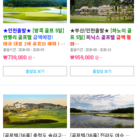
★인천출발★
[방콕 골프 5일]
★부산/인천출발★
[하노이 골
썬밸리 골프텔
금액예정!
프 5일]
피닉스 골프텔
금액 협
태국 대표 2색 골프의 매력 |
무
의
제한 라운드 · 전 일정 식사 포
출발기간 : 2026-08 ~ 2026-09
주중 무제한 라운드의 즐거움 |
출발기간 : 2026-08 ~ 2026-10
함 · 가성비 추천 상품
2인 출발 가능
· NO옵션 · NO
₩739,000
원 ~
₩959,000
원 ~
쇼핑
출발일 보기
출발일 보기
[골프텔/36홀] 충청도 솔라고 C.C 1박 2일<클럽하우스 조식포함>G
[골프텔/36홀] 전라도 여수 경도