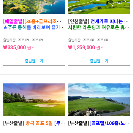
[매일출발]
[36홀+골프리조트]
영덕
[인천출발]
오션비치CC 자차골프 1박2
전세기로 떠나는 여름
★
푸른 동해
를 바라보며 즐기는
프리미엄
시원한 라운딩과 여유로운 휴식을
골프여행★
여유로운 36
출발기간 : 2026-09 ~ 2026-09
출발기간 : 2026-08 ~ 2026-08
₩335,000
원 ~
₩1,259,000
원 ~
출발일 보기
출발일 보기
[부산출발]
방콕 골프 5일
[
무제한골프]
[부산출발]
(썬밸리리조트/무제한라
[골프텔/108홀/노쇼핑