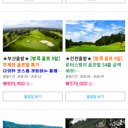
★부산출발★
[방콕 골프 5일]
★인천출발★
[방콕 골프 5일]
무제한 골프텔 특가
로터스밸리 골프텔 54홀 금액
다양한 코스를 경험하는 특별한
예정!
라운드 |
출발기간 : 2026-08 ~ 2026-10
교차 라운딩 · 식사 포
유류할증료 전액 지원 특별 프
출발기간 : 2026-08 ~ 2026-09
함 · 골프에만 집중
로모션 |
숙박·그린피 무료 혜
₩839,900
원 ~
₩570,000
원 ~
택과 서비스 3홀까지!
출발일 보기
출발일 보기