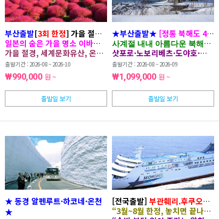
부산출발
[
3회 한정
] 가을 절경 따라 떠나는 이바라키·동경 4일
★부산출발★
[정통 북해도 4일
일본의 숨은 가을 명소 이바라키와 닛코에서 특별한 추억을 만드는
사계절 내내 아름다운 북해도의
가을 절경, 세계문화유산, 온천까지 모두 담은 완벽한 일본 여행
삿포로·노보리베츠·도야호·비에이
출발기간 : 2026-08 ~ 2026-10
출발기간 : 2026-08 ~ 2026-09
GIBK820T-JP
₩990,000
원 ~
₩1,099,000
원 ~
출발일 보기
출발일 보기
★ 동경 알펜루트·하코네·온천
[전국출발]
부관훼리.후쿠오카.
“3월~8월 한정, 놓치면 끝나는 
★