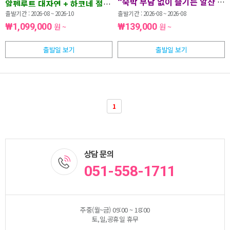
“숙박 부담 없이 즐기는 알찬 일정 
알펜루트 대자연 + 하코네 절경
온천 힐링 + 일본 대표 관광지
출발기간 : 2026-08 ~ 2026-10
출발기간 : 2026-08 ~ 2026-08
포함
₩1,099,000
원 ~
₩139,000
원 ~
“일본의 아름다운 자연과 온천
을 한 번에 만나는 특별한 여행”
출발일 보기
출발일 보기
1
상담 문의
051-558-1711
주중(월~금) 09:00 ~ 18:00
토,일,공휴일 휴무