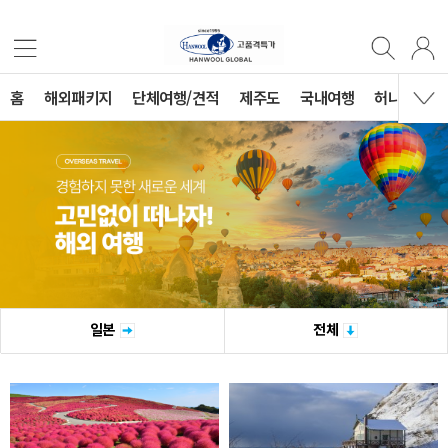
홈
해외패키지
단체여행/견적
제주도
국내여행
허니문
일본
전체