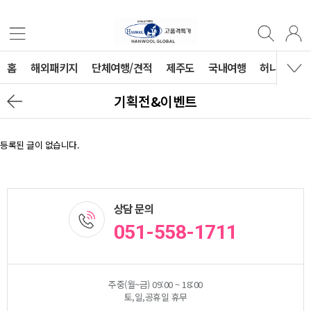
홈
해외패키지
단체여행/견적
제주도
국내여행
허니문
기획전&이벤트
등록된 글이 없습니다.
상담 문의
051-558-1711
주중(월~금) 09:00 ~ 18:00
토,일,공휴일 휴무