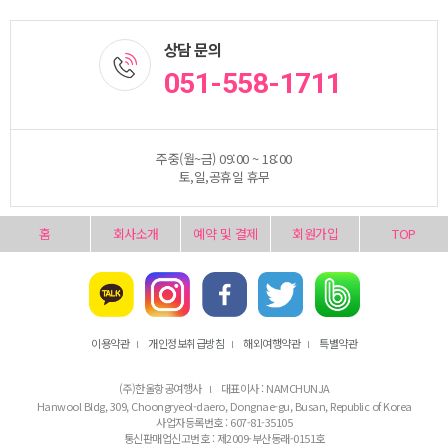
상담 문의
051-558-1711
주중(월~금) 09:00 ~ 18:00
토,일,공휴일 휴무
홈
회사소개
예약 및 결제
회원가입
TOP
이용약관
개인정보취급방침
해외여행약관
특별약관
l
l
l
(주)한울항공여행사
대표이사 : NAMCHUNJA
l
Hanwool Bldg, 309, Choongryeol-daero, Dongnae-gu, Busan, Republic of Korea
사업자등록번호 : 607-81-35105
통신판매업신고번호 : 제2009-부산동래-0151호