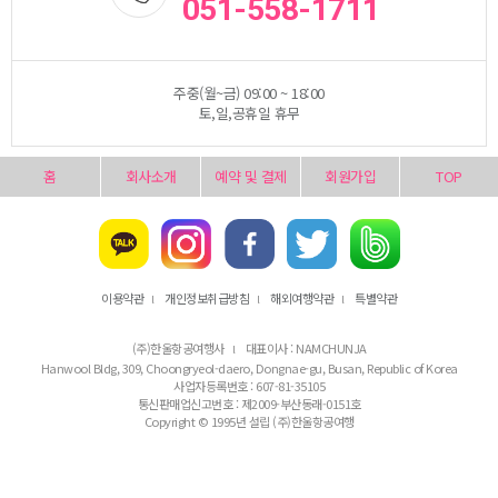
051-558-1711
주중(월~금) 09:00 ~ 18:00
토,일,공휴일 휴무
홈
회사소개
예약 및 결제
회원가입
TOP
이용약관
개인정보취급방침
해외여행약관
특별약관
l
l
l
(주)한울항공여행사
대표이사 : NAMCHUNJA
l
Hanwool Bldg, 309, Choongryeol-daero, Dongnae-gu, Busan, Republic of Korea
사업자등록번호 : 607-81-35105
통신판매업신고번호 : 제2009-부산동래-0151호
Copyright © 1995년 설립 (주)한울항공여행