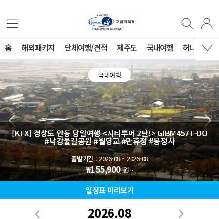
홈
해외패키지
단체여행/견적
제주도
국내여행
허니문
국내여행
[KTX] 경상도 안동 당일여행 <시티투어 2탄!>
GIBM457T-DO
#낙강물길공원 #월영교 #만휴정 #봉정사
출발기간 : 2026-08 ~ 2026-08
₩155,900
원 ~
일정표 미리보기
2026.08