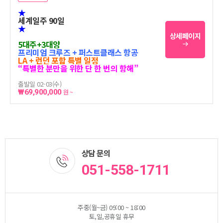
★
세계일주 90일
★
상세페이지
5대주+3대양
프리미엄 크루즈 + 퍼스트클래스 항공
LA + 런던 포함 특별 일정
“특별한 분만을 위한 단 한 번의 항해”
출발일 02-03(수)
₩69,900,000
원 ~
상담 문의
051-558-1711
주중(월~금) 09:00 ~ 18:00
토,일,공휴일 휴무