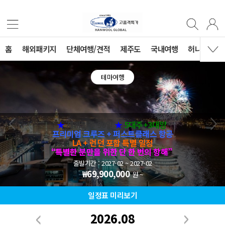
홈
해외패키지
단체여행/견적
제주도
국내여행
허니문
테마여행
★
세계일주 90일
★
5대주+3대양
프리미엄 크루즈 + 퍼스트클래스 항공
LA + 런던 포함 특별 일정
“특별한 분만을 위한 단 한 번의 항해”
출발기간 : 2027-02 ~ 2027-02
₩69,900,000
원 ~
일정표 미리보기
2026.08