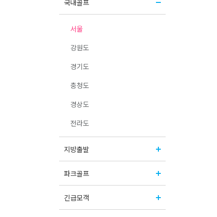
국내골프
서울
강원도
경기도
충청도
경상도
전라도
지방출발
파크골프
긴급모객