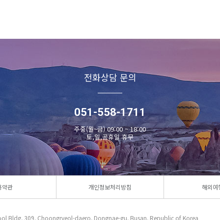
전화상담 문의
051-558-1711
주중(월~금) 09:00 ~ 18:00
토,일,공휴일 휴무
용약관
개인정보처리방침
해외여
l Bldg, 309, Choongryeol-daero, Dongnae-gu, Busan, Republic of Korea