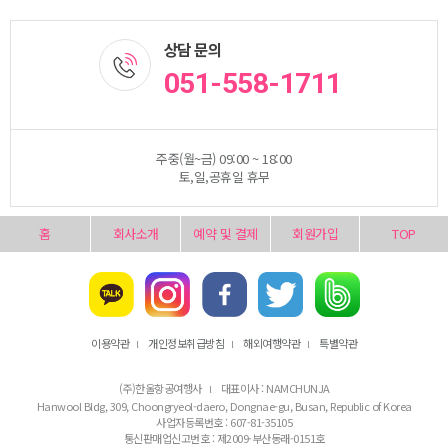
상담 문의
051-558-1711
주중(월~금) 09:00 ~ 18:00
토,일,공휴일 휴무
홈
회사소개
예약 및 결제
회원가입
TOP
이용약관
개인정보취급방침
해외여행약관
특별약관
l
l
l
(주)한울항공여행사
대표이사 : NAMCHUNJA
l
Hanwool Bldg, 309, Choongryeol-daero, Dongnae-gu, Busan, Republic of Korea
사업자등록번호 : 607-81-35105
통신판매업신고번호 : 제2009-부산동래-0151호