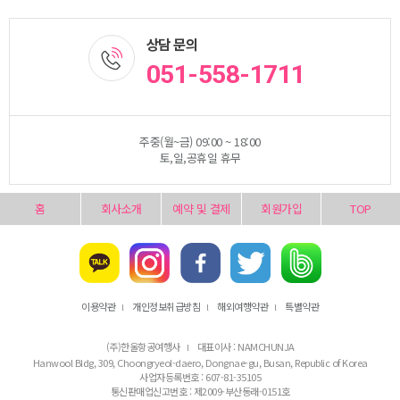
상담 문의
051-558-1711
주중(월~금) 09:00 ~ 18:00
토,일,공휴일 휴무
홈
회사소개
예약 및 결제
회원가입
TOP
이용약관
개인정보취급방침
해외여행약관
특별약관
l
l
l
(주)한울항공여행사
대표이사 : NAMCHUNJA
l
Hanwool Bldg, 309, Choongryeol-daero, Dongnae-gu, Busan, Republic of Korea
사업자등록번호 : 607-81-35105
통신판매업신고번호 : 제2009-부산동래-0151호